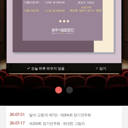
오늘 하루 띄우지 않음
닫기
오늘 하루 띄우지 않음
닫기
26-07-31
· 말러 교향곡 제7번 - 제204회 정기연주회
26-07-17
· 제203회 정기연주회 - 위대한 그림자