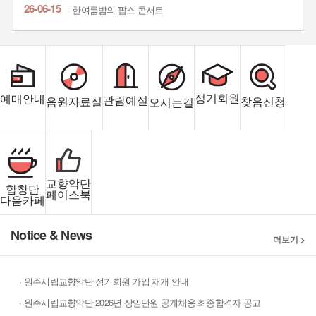
26-06-15
· 한여름밤의 팝스 콘서트
정기회원
예매안내
관람예절
음원자료실
찾음신청
오시는길
교향악단
합창단
페이스북
다음카페
Notice & News
더보기 >
· 원주시립교향악단 정기회원 가입 재개 안내
· 원주시립교향악단 2026년 상임단원 공개채용 최종합격자 공고