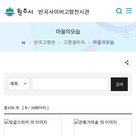
반곡사이버고향전시관
마을의모습
반곡고향관
고향갤러리
마을의모습
총
338
개 [
1
/ 38페이지 ]