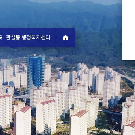
 · 관설동
행정복지센터