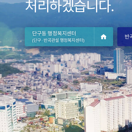
처리하겠습니다.
단구동
행정복지센터
반곡
(단구 · 반곡관설 행정복지센터)