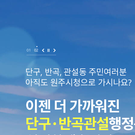
01
02
단구, 반곡, 관설동 주민여러분
아직도 원주시청으로 가시나요?
이젠 더 가까워진
단구·반곡관설
행정