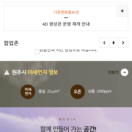
기후변화홍보관
4D 영상관 운영 재개 안내
팝업존
좋음
23㎍/m³
보통
0.065ppm
MEDIA
함께 만들어 가는
공간!