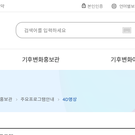
예약
본인인증
언어별보
기후변화홍보관
기후변화
홍보관
주요프로그램안내
4D영상