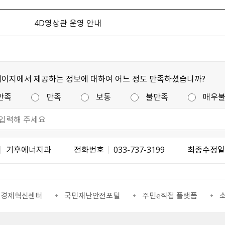
4D영상관 운영 안내
페이지에서 제공하는 정보에 대하여 어느 정도 만족하셨습니까?
만족
만족
보통
불만족
매우
기후에너지과
전화번호
033-737-3199
최종수정
신센터
국민재난안전포털
주민e직접 플랫폼
소통24(