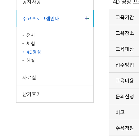
4D 영상 
공지사항
교육기간
주요프로그램안내
교육장소
전시
체험
교육대상
4D영상
해설
접수방법
자료실
교육비용
참가후기
문의신청
비고
수용정원