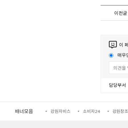
이전글
이 
매우
담당부서
배너모음
일자리정보망
강원자비스
소비자24
강원창조경제혁