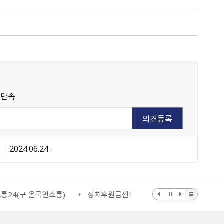
불만족
일
2024.06.24
구 온국민소통)
정치후원금센터
부동산거래질서교란행위 신