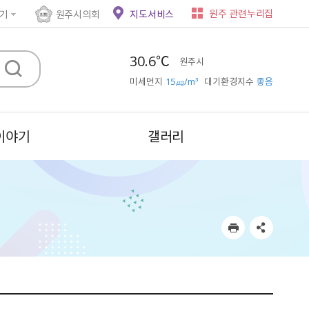
원주 관련누리집
기
원주시의회
지도서비스
30.6℃
원주시
미세먼지
15㎍/m³
대기환경지수
좋음
이야기
갤러리