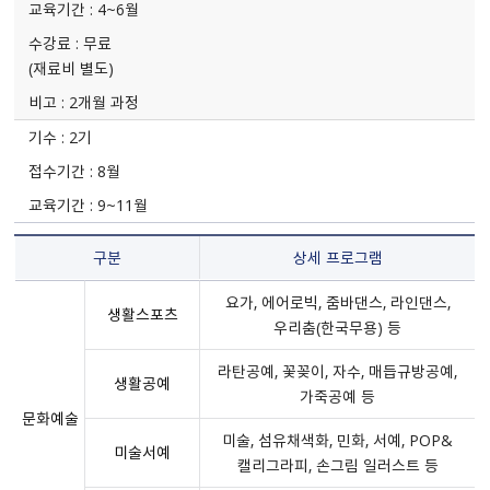
4~6월
무료
(재료비 별도)
2개월 과정
2기
8월
9~11월
구분
상세 프로그램
요가, 에어로빅, 줌바댄스, 라인댄스,
생활스포츠
우리춤(한국무용) 등
라탄공예, 꽃꽂이, 자수, 매듭규방공예,
생활공예
가죽공예 등
문화예술
미술, 섬유채색화, 민화, 서예, POP&
미술서예
캘리그라피, 손그림 일러스트 등