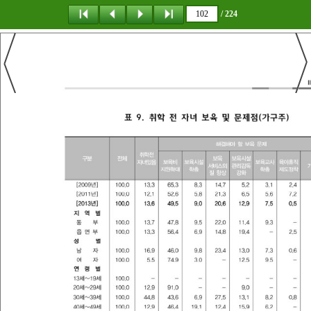
/ 224
탐 색
책갈피
이 동