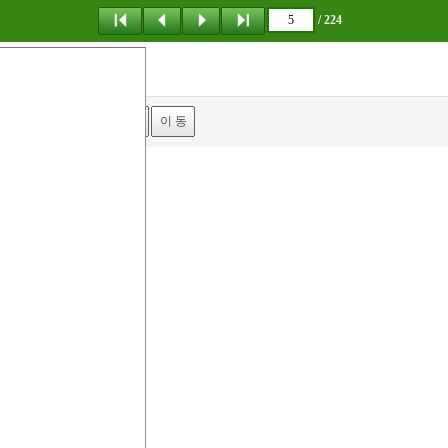
/ 224
탐 색
책갈피
이 동