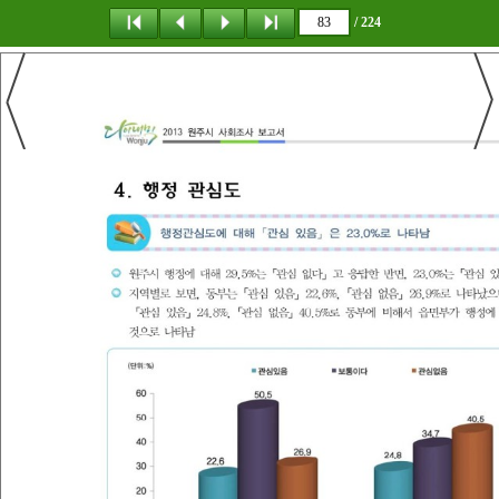
/ 224
탐 색
책갈피
이 동