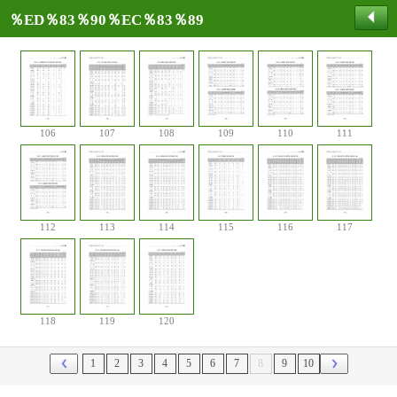
％ED％83％90％EC％83％89
106
107
108
109
110
111
112
113
114
115
116
117
118
119
120
1
2
3
4
5
6
7
8
9
10