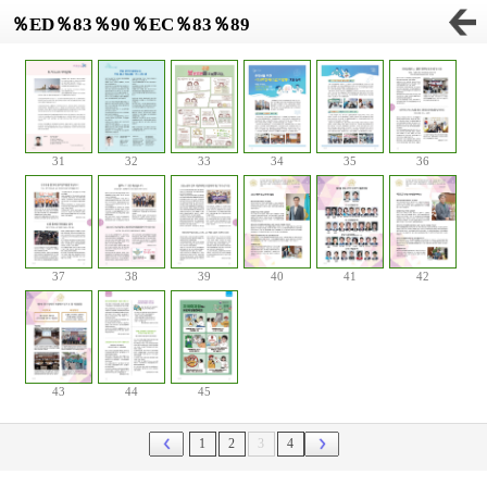
％ED％83％90％EC％83％89
31
32
33
34
35
36
37
38
39
40
41
42
43
44
45
1
2
3
4