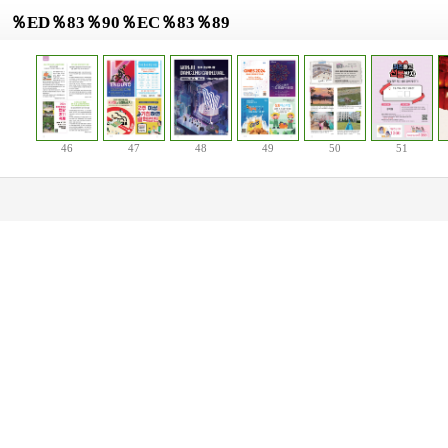
％ED％83％90％EC％83％89
46
47
48
49
50
51