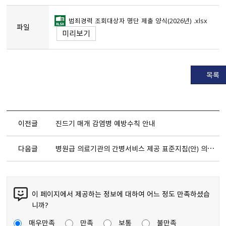
범죄경력 조회대상자 명단 제출 양식（2026년） .xlsx
파일
미리보기
목록
이전글
진드기 매개 감염병 예방수칙 안내
다음글
병원급 의료기관의 간병서비스 제공 표준지침（안） 의견조회 및 간병서비스 현황 실태조사를 위한 협조 요청
이 페이지에서 제공하는 정보에 대하여 어느 정도 만족하셨습
니까?
매우만족
만족
보통
불만족