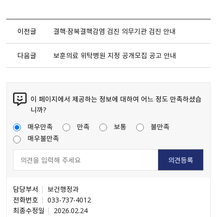
이전글
결핵·잠복결핵감염 검진 의무기관 검진 안내
다음글
보훈의료 위탁병원 지정 공개모집 공고 안내
이 페이지에서 제공하는 정보에 대하여 어느 정도 만족하셨습
니까?
매우만족
만족
보통
불만족
매우불만족
담당부서
보건행정과
전화번호
033-737-4012
최종수정일
2026.02.24