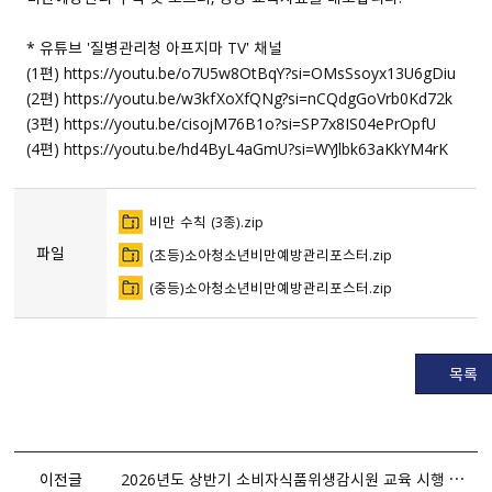
* 유튜브 '질병관리청 아프지마 TV' 채널
(1편)
https://youtu.be/o7U5w8OtBqY?si=OMsSsoyx13U6gDiu
(2편)
https://youtu.be/w3kfXoXfQNg?si=nCQdgGoVrb0Kd72k
(3편)
https://youtu.be/cisojM76B1o?si=SP7x8IS04ePrOpfU
(4편)
https://youtu.be/hd4ByL4aGmU?si=WYJlbk63aKkYM4rK
비만 수칙 （3종）.zip
파일
（초등）소아청소년비만예방관리포스터.zip
（중등）소아청소년비만예방관리포스터.zip
목록
이전글
2026년도 상반기 소비자식품위생감시원 교육 시행 알림