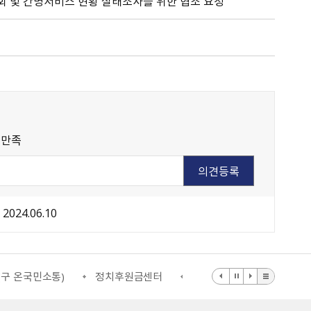
회 및 간병서비스 현황 실태조사를 위한 협조 요청
불만족
2024.06.10
(구 온국민소통)
정치후원금센터
부동산거래질서교란행위 