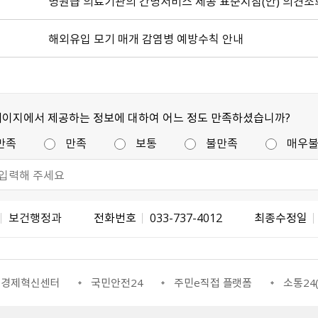
병원급 의료기관의 간병서비스 제공 표준지침（안） 의견조
해외유입 모기 매개 감염병 예방수칙 안내
페이지에서 제공하는 정보에 대하여 어느 정도 만족하셨습니까?
만족
만족
보통
불만족
매우
보건행정과
전화번호
033-737-4012
최종수정일
조경제혁신센터
국민안전24
주민e직접 플랫폼
소통24