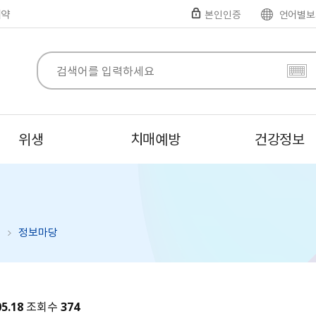
예약
본인인증
언어별보
위생
치매예방
건강정보
정보마당
05.18
조회수
374