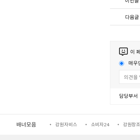
이전글
다음글
이 
매우
담당부서
배너모음
강원일자리정보망
강원자비스
소비자24
강원창