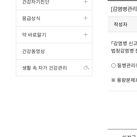
건강자기진단
[감염병관리
응급상식
작성자
약 바로알기
「감염병 신고
법정감염병 
건강동영상
○ 질병관리청（
생활 속 자가 건강관리
※ 용량문제