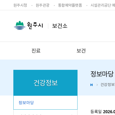
원주시청
원주관광
통합예약플랫폼
시설관리공단 
보건소
진료
보건
정보마당
건강정보
건강정보
정보마당
등록일
2026.