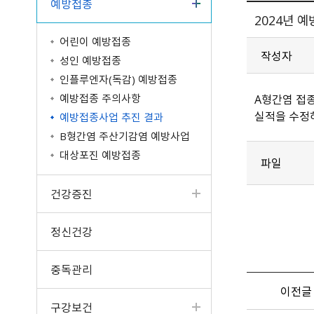
예방접종
2024년 예
어린이 예방접종
작성자
성인 예방접종
인플루엔자(독감) 예방접종
예방접종 주의사항
A형간염 접
실적을 수정
예방접종사업 추진 결과
B형간염 주산기감염 예방사업
대상포진 예방접종
파일
건강증진
정신건강
중독관리
이전글
구강보건