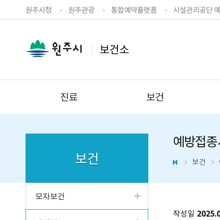
원주시청
원주관광
통합예약플랫폼
시설관리공단 
보건소
진료
보건
예방접종
보건
보건
모자보건
작성일
2025.