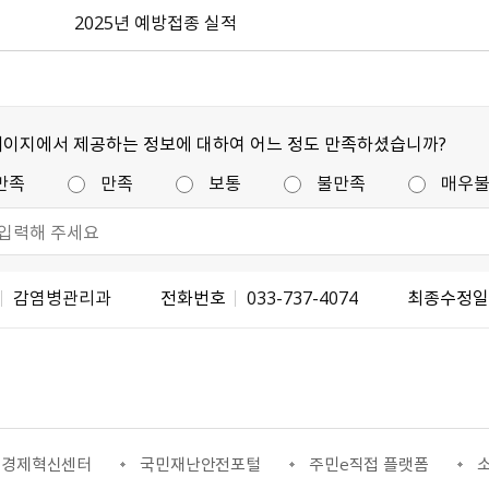
2025년 예방접종 실적
페이지에서 제공하는 정보에 대하여 어느 정도 만족하셨습니까?
만족
만족
보통
불만족
매우
감염병관리과
전화번호
033-737-4074
최종수정
조경제혁신센터
국민재난안전포털
주민e직접 플랫폼
소