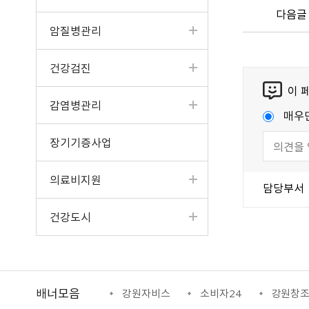
다음글
암질병관리
건강검진
이 
감염병관리
매우
장기기증사업
의료비지원
담당부서
건강도시
배너모음
강원일자리정보망
강원자비스
소비자24
강원창