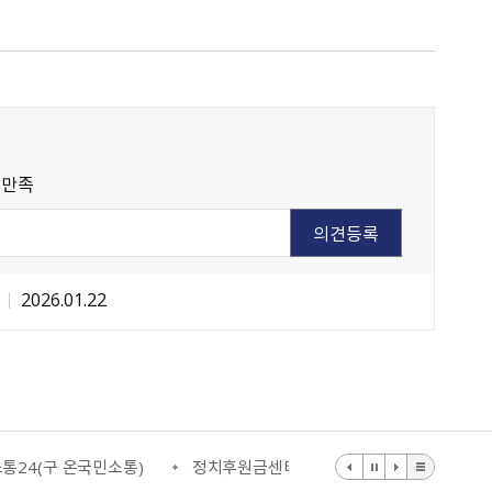
불만족
일
2026.01.22
통24(구 온국민소통)
정치후원금센터
부동산거래질서교란행