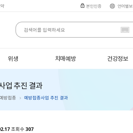
예약
본인인증
언어별보
위생
치매예방
건강정보
사업 추진 결과
예방접종
예방접종사업 추진 결과
02.17
조회수
307