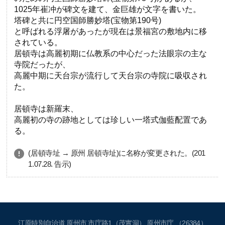
1025年崔冲が碑文を建て、金巨雄が文字を書いた。
塔碑と共に円空国師勝妙塔(宝物第190号)
と呼ばれる浮屠があったが現在は景福宮の敷地内に移
されている。
居頓寺は高麗初期に仏教系の中心だった法眼宗の主な
寺院だったが、
高麗中期に天台宗が流行して天台宗の寺院に吸収され
た。
居頓寺は新羅末、
高麗初の寺の跡地としては珍しい一塔式伽藍配置であ
る。
(居頓寺址 → 原州 居頓寺址)に名称が変更された。(201
1.07.28. 告示)
江原特別自治道 原州市 市庁路1（茂實洞） 原州市庁 （26384）