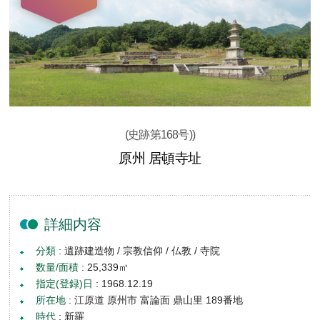
(史跡第168号))
原州 居頓寺址
詳細内容
分類
: 遺跡建造物 / 宗教信仰 / 仏教 / 寺院
数量/面積
: 25,339㎡
指定(登録)日
: 1968.12.19
所在地
: 江原道 原州市 富論面 鼎山里 189番地
時代
: 新羅