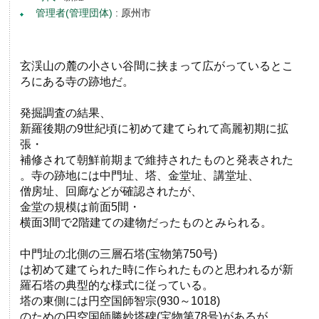
管理者(管理団体)
: 原州市
玄渓山の麓の小さい谷間に挟まって広がっているとこ
ろにある寺の跡地だ。
発掘調査の結果、
新羅後期の9世紀頃に初めて建てられて高麗初期に拡
張・
補修されて朝鮮前期まで維持されたものと発表された
。寺の跡地には中門址、塔、金堂址、講堂址、
僧房址、回廊などが確認されたが、
金堂の規模は前面5間・
横面3間で2階建ての建物だったものとみられる。
中門址の北側の三層石塔(宝物第750号)
は初めて建てられた時に作られたものと思われるが新
羅石塔の典型的な様式に従っている。
塔の東側には円空国師智宗(930～1018)
のための円空国師勝妙塔碑(宝物第78号)があるが、