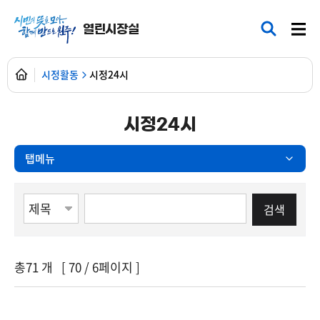
열린시장실
시정활동
시정24시
시정24시
탭메뉴
게시물검색
검색항목선택
검색어 입력
총
71
개 [
70
/ 6페이지 ]