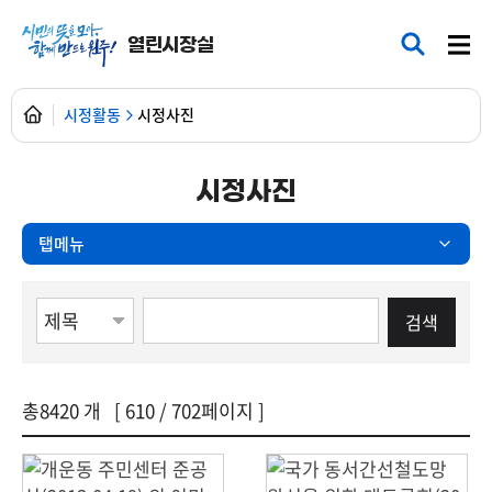
열린시장실
시정활동
시정사진
시정사진
탭메뉴
게시물검색
검색항목선택
검색어 입력
총
8420
개 [
610
/ 702페이지 ]