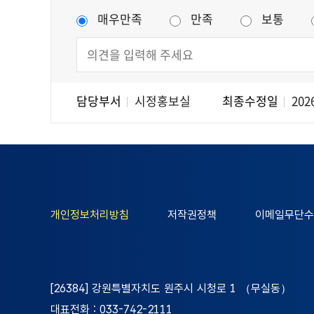
매우만족
만족
보통
담당부서
시정홍보실
최종수정일
2026
개인정보처리방침
저작권정책
이메일무단수
[26384] 강원특별자치도 원주시 시청로 1 （무실동）
대표전화 : 033-742-2111