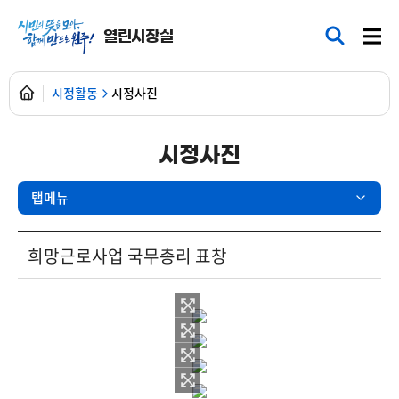
열린시장실
시정활동
시정사진
시정사진
탭메뉴
현장25시 > 포토갤러리 상세보기 - 제목, 내용, 파일 제공
희망근로사업 국무총리 표창