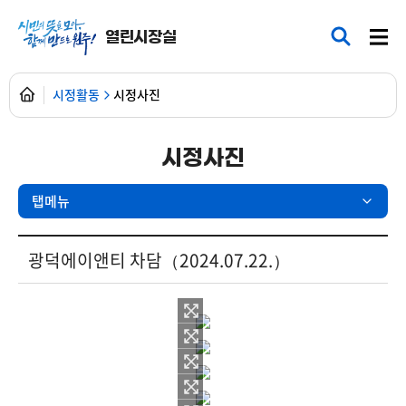
열린시장실
시정활동
시정사진
시정사진
탭메뉴
현장25시 > 포토갤러리 상세보기 - 제목, 내용, 파일 제공
광덕에이앤티 차담（2024.07.22.）