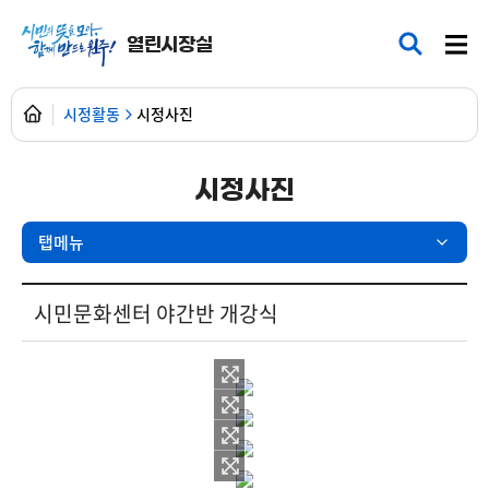
열린시장실
시정활동
시정사진
시정사진
탭메뉴
현장25시 > 포토갤러리 상세보기 - 제목, 내용, 파일 제공
시민문화센터 야간반 개강식