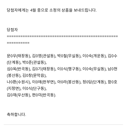
당첨자에게는 4월 중으로 소정의 상품을 보내드립니다.
당첨자
=================================================
==========
문0우(태장동), 김0영(관설동), 박0철(무실동), 이0숙(개운동), 김0수
(단계동), 박0준(관설동),
심0옥(반곡동), 김0기(태장동), 이0식(행구동), 이0숙(무실동), 남0현
(봉산동), 김0창(문막읍),
나0환(수원시), 이0애(판부면), 아0라(봉산동), 정0담(단계동), 함0호
(지정면), 이0식(단구동),
김0재(우산동), 편0미(반곡동).
축하합니다.