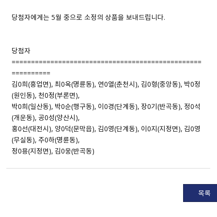
당첨자에게는 5월 중으로 소정의 상품을 보내드립니다.
당첨자
=================================================
==========
김0희(흥업면), 최0옥(명륜동), 연0열(춘천시), 김0형(중앙동), 박0정
(원인동), 천0정(부론면),
박0희(일산동), 박0순(행구동), 이0경(단계동), 장0기(반곡동), 정0석
(개운동), 공0성(양산시),
홍0선(대전시), 양0덕(문막읍), 김0영(단계동), 이0지(지정면), 김0영
(무실동), 주0하(명륜동),
정0용(지정면), 김0웅(반곡동)
목록