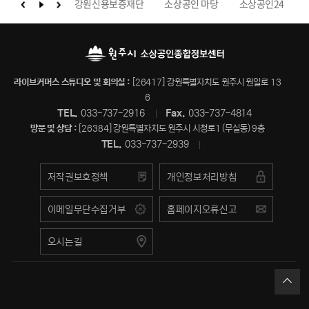
원특별자치도청
강원신용보증재단
소상공인 마당
소상공인24
라이브커머스 스튜디오 및 회의실 :
[26417] 강원특별자치도 원주시 원일로 13
6
TEL.
033-737-2916
Fax.
033-737-4814
바로가기
방문 및 상담 :
[26384] 강원특별자치도 원주시 시청로1 (무실동) 9층
TEL.
033-737-2939
저작권보호정책
개인정보처리방침
이메일무단수집거부
홈페이지오류신고
오시는길