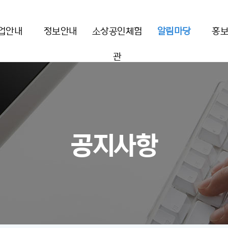
업안내
정보안내
소상공인체험
알림마당
홍
관
사항
센터소식
원주
공지사항