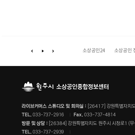
강원신용보증재단
소상공인 마당
소상공인24
소상공인 
라이브커머스 스튜디오 및 회의실 :
[26417] 강원특별자치도
TEL.
033-737-2916
Fax.
033-737-4814
방문 및 상담 :
[26384] 강원특별자치도 원주시 시청로1 (무
TEL.
033-737-2939