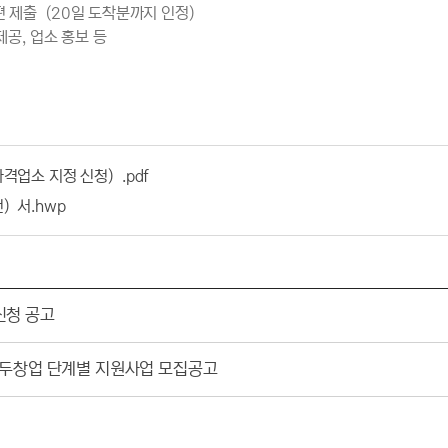
 우편 제출（20일 도착분까지 인정）
제공, 업소 홍보 등
）
업소 지정 신청）.pdf
）서.hwp
신청 공고
 만두창업 단계별 지원사업 모집공고