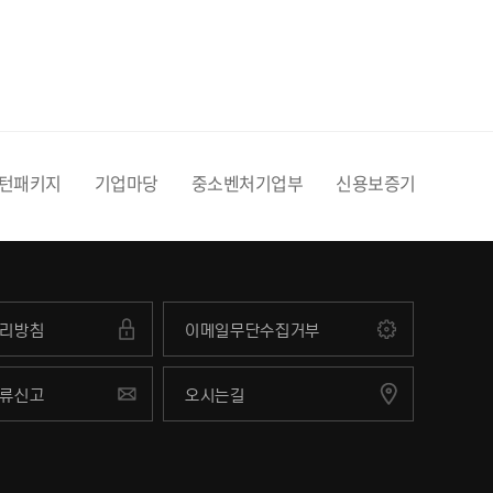
턴패키지
기업마당
중소벤처기업부
신용보증기금
전
리방침
이메일무단수집거부
류신고
오시는길