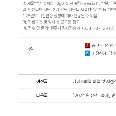
② 제출방법: 이메일（lgy05049@korea.kr）, 방문,
라. 인센티브 지원: 270만원 상당의 시설환경개선 등 혜택
* 25년도 예산편성 상황에 따라 변동될 수 있음
마. 지정요건 및 절차 등 공고문 참고
바. 접수 및 문의: 원주시 경제진흥과（033-737-2913
공고문（착한가격
파일
지정신청（추천
이전글
담배소매업 폐업 및 지정
다음글
「2024 원주만두축제」