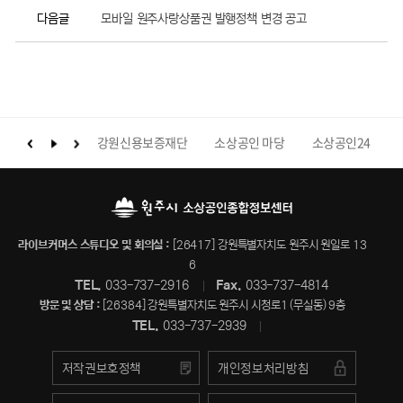
다음글
모바일 원주사랑상품권 발행정책 변경 공고
배너모음
원특별자치도청
강원신용보증재단
소상공인 마당
소상공인24
라이브커머스 스튜디오 및 회의실 :
[26417] 강원특별자치도 원주시 원일로 13
6
TEL.
033-737-2916
Fax.
033-737-4814
바로가기
방문 및 상담 :
[26384] 강원특별자치도 원주시 시청로1 (무실동) 9층
TEL.
033-737-2939
저작권보호정책
개인정보처리방침