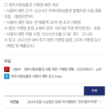
□ 원주사랑상품권 가맹점 제한 개요
‣ 사용처 제한 근거: 2024년 지역사랑상품권 발행지원 사업 종합
지침 （행정안전부）
‣ 사용처 제한 대상: 연 매출액 30억 원 초과 가맹점
※ 법인 가맹점 본점 소재지 관외（대기업 직영 편의점 등） 포함
‣ 사용처 제한 적용 시점: 2024년 8월 31일（토） 23:59
※ 참고: 2023년 대비 추가 제한 가맹점 없음, 20개 가맹점 감소
（폐업 및 매출감소）
파일
（첨부） 원주사랑상품권 사용 제한 가맹점 현황（20240831）.pdf
원주사랑상품권 사용처 제한 공고.hwp
목록
이전글
2024 강원 소상공인 상생 직거래장터 "만두벙커 마켓" 부스 참가자 모집 공고