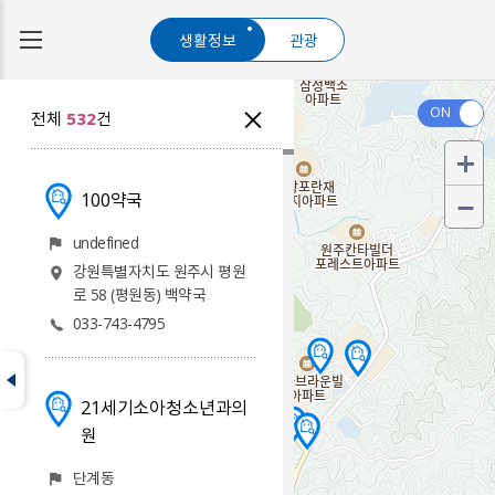
생활정보
관광
전체
532
건
100약국
undefined
강원특별자치도 원주시 평원
공공행정
교육기관
로 58 (평원동) 백약국
아파트
체육시설
사회복지
원주사랑
식품
상품권가맹점
033-743-4795
21세기소아청소년과의
원
단계동