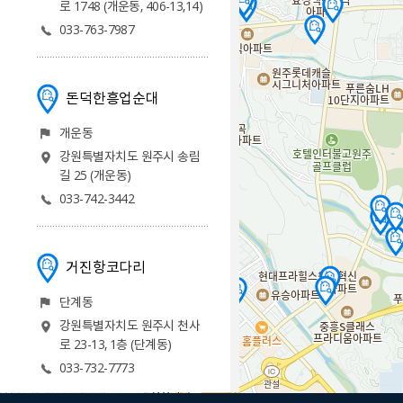
로 1748 (개운동, 406-13,14)
033-763-7987
돈덕한흥업순대
개운동
강원특별자치도 원주시 송림
길 25 (개운동)
033-742-3442
거진항코다리
단계동
강원특별자치도 원주시 천사
로 23-13, 1층 (단계동)
033-732-7773
500m