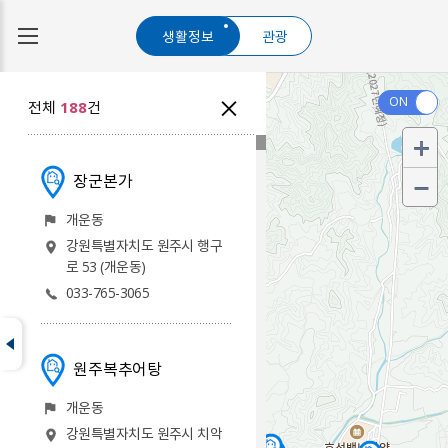
생활정보
관광
전체
188
건
장군본가
개운동
강원특별자치도 원주시 행구
공공행정
교육기관
로 53 (개운동)
아파트
체육시설
사회복지
원주사랑
식품
상품권가맹점
033-765-3065
원주복추어탕
개운동
강원특별자치도 원주시 치악