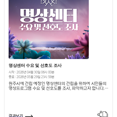
원), 우수 2명(20만원), 장려 2명(10만원) ㅇ문 의: 첨
단산업과 AI융합팀(☎033-737-3023) ※ 자세한 사
항은 원주시 누리집 게시글의 붙임 파일을 참조하여 주시기
바랍니다. (게시글 위치: 원주시 누리집 → 원주소식
→ 공고/고시 → 원주시 공고→ (가칭) 원주 AI 교육센터 명
칭 공모 공고) * 게시글 공고번호: 제20
26-1281호
명상센터 수요 및 선호도 조사
시작 : 2026년 04월 30일 06시 00분
종료 : 2026년 05월 29일 23시 59분
원주시에 건립 예정인 명상센터의 건립을 위하여 시민들의
명상프로그램 수요 및 선호도를 조사, 파악하고자 합니다.
본 설문은 익명으로 처리되며, 참여하신 분의 의견은 센터
설계와 명상프로그램 구성에 소중한 자료로 활용됩니다. 설
문 소요시간은 약 3분입니다. 바쁘시더라도 시민 여러분의
많은 참여 부탁드립니다.〇 조사 기간: 2026. 4. 30.(목) ~
5. 29.(금)〇 조사 대상: 원주시민
결과보기