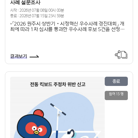
사례 설문조사
시작 : 2026년 07월 08일 00시 00분
종료 : 2026년 07월 15일 23시 59분
◦「2026 원주시 상반기‧시정혁신 우수사례 경진대회」 개
최에 따라 1차 심사를 통과한 우수사례 후보 5건을 선정하
였습니다.◦ 최종 우수사례 선정을 위하여 시민들이 생각하
시는 원주시의 적극행정 우수사례를 선택해주시면 감사하
겠습니다. ※ 자세한 내용이 담긴 사례요약본은 원주시청
홈페이지 → 시민참여 → 적극행정 → 적극행정 우수사례 게
결과보기
시판에서 확인 가능
종료
참여 15 명