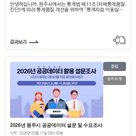
안녕하십니까. 원주시에서는 통계법 제11조(자체통계품질
진단)에 따라 통계품질 개선을 위하여 「통계자료 이용실태
및 만족도 조사」를 실시하고 있습니다. 본 조사는 원주시가
제공하는 통계자료의 이용실태, 개선 요구사항 및 만족도를
파악하여지역통계 개선을 위한 기초자료로 활용하는 데 목
적이 있습니다.응답해 주신 내용은 통계법 제33조에 의거
하여 비밀이 보장되며, 통계 목적으로만 사용되므로평소 느
결과보기
끼시는 바를 솔직히 응답하여 주시면 됩니다. 바쁘시겠지만
잠시만 시간을 내어 협조해주시면 감사하겠습니다.2026년
5월문의: 원주시청 기획과 통계팀(☎ 033- 737-2313)
종료
참여 30 명
2026년 원주시 공공데이터 설문 및 수요조사
시작 : 2026년 05월 11일 09시 00분