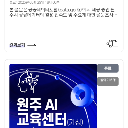
종료 : 2026년 05월 29일 18시 00분
본 설문은 공공데이터포털(data.go.kr)에서 제공 중인 원
주시 공공데이터의 활용 만족도 및 수요에 대한 설문조사입
니다. 설문조사 결과는 공공데이터의 개방 및 활용 확대를
위한 기초 자료로 활용될 예정이며, 더 나아가 공공데이터
이용 활성화를 위한 원주시 정책방안을 마련하는 데 이바지
하게 될 것입니다.응답하신 내용은 통계법 제33조(비밀의
보호)조항에 의해 철저히 비밀이 보장됩니다. 감사합니
결과보기
다. 원주시 정보통신과 AI데이터행정팀 ☏ 033) 737-254
3◈ 공공데이터란?▪공공기관이 법령 등에서 정하는 목적을
위하여 생성 또는 취득하여 관리하는 컴퓨터 파일, 데이터베
이스(DB) 등의 전자적 형태의 모든 자료▪공공데이터 포털
(data.go.kr)에서 “원주시” 검색하면 현재 개방중인 원주
종료
시 공공데이터 확인 가능
참여 216 명