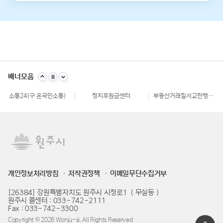
불량식품 신고
문화가 있는날
원주시 아동돌봄원스톱통합지원센터
강원일자리정보망
강원자비스
소비자24
배너모음
강원창조경제혁신센터
국민재난안전포털
주민e직접 플랫폼
소통24(구 온국민소통)
정치후원금센터
부동산거래질서교란행위 신고센터
불법스팸대응센터
규제개혁신문고
클린아이
공직선거비리 익명신고
원주시재난안전대책본부
지방규제 신고센터
안전신문고
내고장알리미
전국 시장, 군수, 구청장 협의회
한국사회적기업진흥원
쌀직불금 정보공개
국가법령정보센터
불량식품 신고
문화가 있는날
원주시 아동돌봄원스톱통합지원센터
강원일자리정보망
강원자비스
소비자24
개인정보처리방침
저작권정책
이메일무단수집거부
[26384] 강원특별자치도 원주시 시청로1 （무실동）
원주시 콜센터 : 033-742-2111
Fax : 033-742-3300
Copyright © 2026 Wonju-si. All Rights Reserved