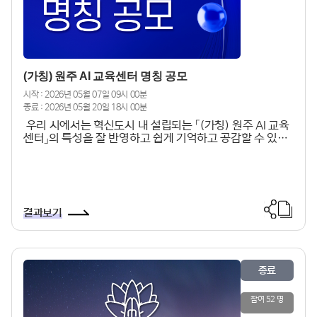
(가칭) 원주 AI 교육센터 명칭 공모
시작 : 2026년 05월 07일 09시 00분
종료 : 2026년 05월 20일 18시 00분
우리 시에서는 혁신도시 내 설립되는 「(가칭) 원주 AI 교육
센터」의 특성을 잘 반영하고 쉽게 기억하고 공감할 수 있는
명칭을 선정하고자하오니, 시민 여러분의 많은 관심과 참여
를 바랍니다.​□ 공모 개요 ㅇ 공모주제: (가칭) 원주 AI 교육
센터 명칭 공모 ※ 「(가칭) 원주 AI 교육센터」의 특성을
잘 반영하고, 독창성·적합성·대중성을 갖추어야 하며 행정
구역명(강원, 원주 등) 및 특정 지역을 지칭하는 명
결과보기
칭(혁신도시 등)은 포함할 수 없음ㅇ 공모기간: 2026. 5. 7.
(목) 09:00 ∼ 5. 20.(수) 18:00 [14일간]ㅇ 공모대상: 원
주시민ㅇ 응모방법: 원주시 누리집(wonju.go.kr) 온라인
신청 원주시 누리집 > 시민참여 > 커뮤니티 > 설문조사 >
(가칭) 원주 AI 교육센터 명칭 공모 > 각 설문 작성 후 제출
종료
※ 상기 방법 외 우편, 방문, 이메일 등 접수 불가(개인정보
수집·이용 동의 및 응모 시 유의사항 동의 체크) -1인
참여 52 명
최대 1건 응모 가능 ㅇ결과발표: 2026년 6월 중(※심사일
정 지연시 조정될 수 있음) ㅇ시상규모 : 최우수 1명(30만