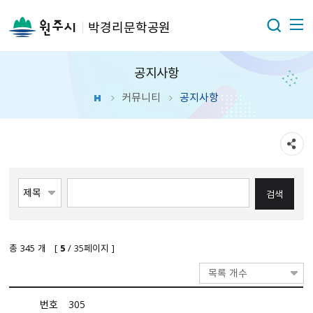
박경리문학공원
공지사항
커뮤니티
공지사항
총
345
개 [
5
/ 35페이지 ]
목록 개수
번호
305