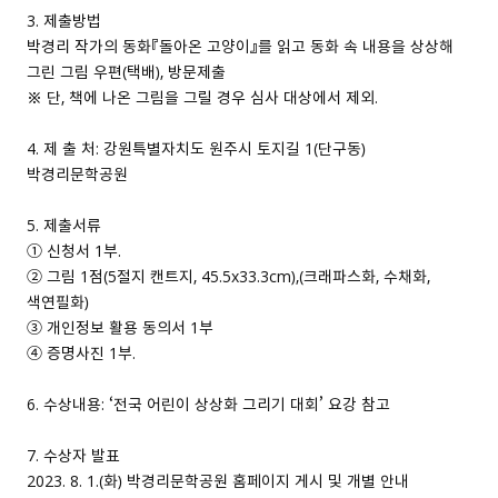
3. 제출방법
박경리 작가의 동화『돌아온 고양이』를 읽고 동화 속 내용을 상상해
그린 그림 우편（택배）, 방문제출
※ 단, 책에 나온 그림을 그릴 경우 심사 대상에서 제외.
4. 제 출 처: 강원특별자치도 원주시 토지길 1（단구동）
박경리문학공원
5. 제출서류
① 신청서 1부.
② 그림 1점（5절지 캔트지, 45.5x33.3cm）,（크래파스화, 수채화,
색연필화）
③ 개인정보 활용 동의서 1부
④ 증명사진 1부.
6. 수상내용: ‘전국 어린이 상상화 그리기 대회’ 요강 참고
7. 수상자 발표
2023. 8. 1.（화） 박경리문학공원 홈페이지 게시 및 개별 안내