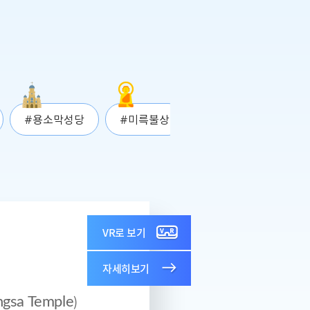
#용소막성당
#미륵불상
VR로 보기
자세히보기
)
gsa Temple