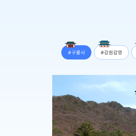
#구룡사
#강원감영