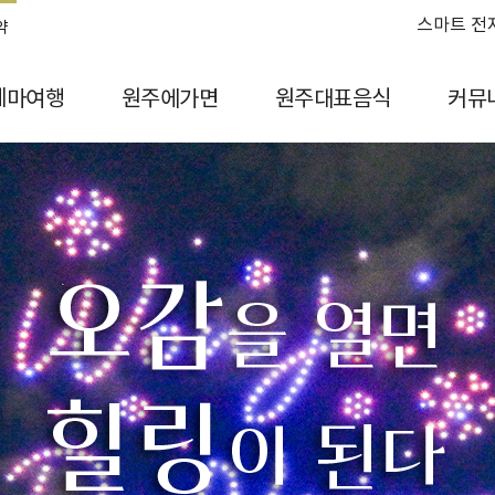
스마트 전
약
테마여행
원주에가면
원주대표음식
커뮤