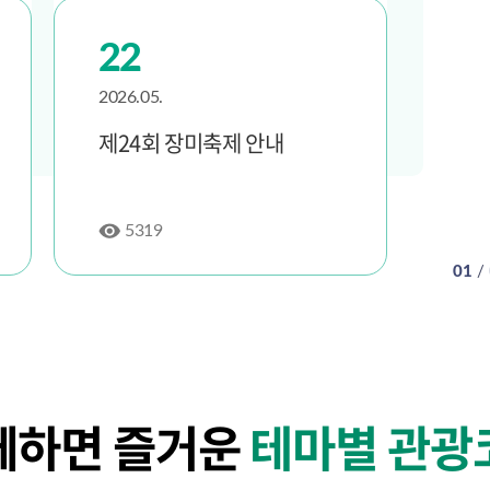
22
2
2026.05.
2026
제24회 장미축제 안내
20
시티
밖은
5319
7
02
/
께하면 즐거운
테마별 관광