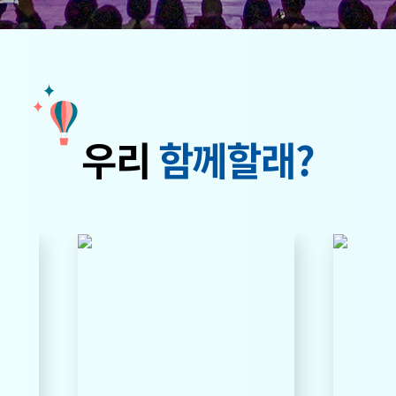
우리
함께할래?