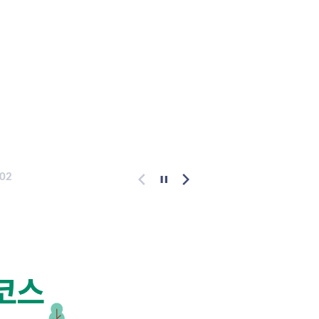
2
19
.05.
2026.05.
26년 콘텐츠형
대체공휴일(부처님
투어버스 운영 안내（텐트
_5.25.) 소금산그
 원주）
운영 안내
80
497
02
코스