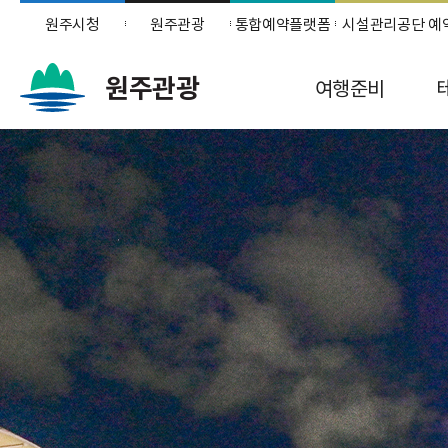
원주시청
원주관광
통합예약플랫폼
시설관리공단 예
원주관광
여행준비