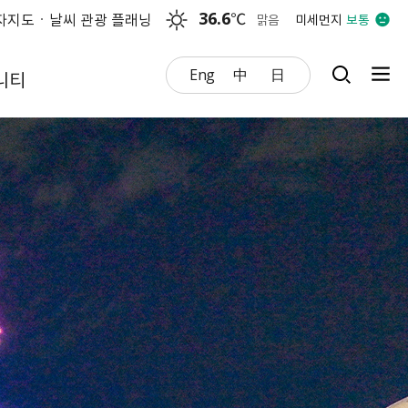
36.6
℃
자지도
날씨 관광 플래닝
맑음
미세먼지
보통
Eng
中
日
니티