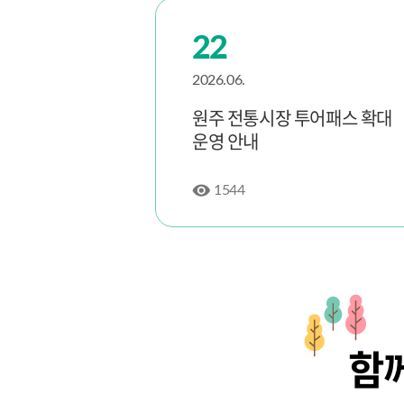
22
2026.06.
관광지 야간
원주 전통시장 투어패스 확대
라쇼 운영
운영 안내
1544
함