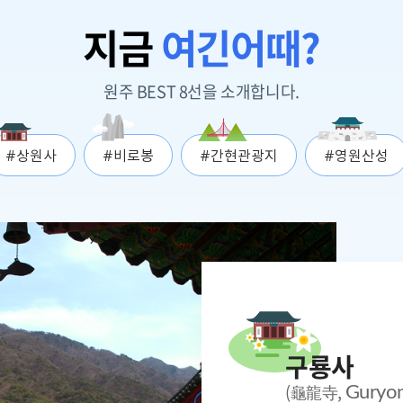
지금
여긴어때?
원주 BEST 8선을 소개합니다.
#상원사
#비로봉
#간현관광지
#영원산성
구룡사
(龜龍寺,
Guryon