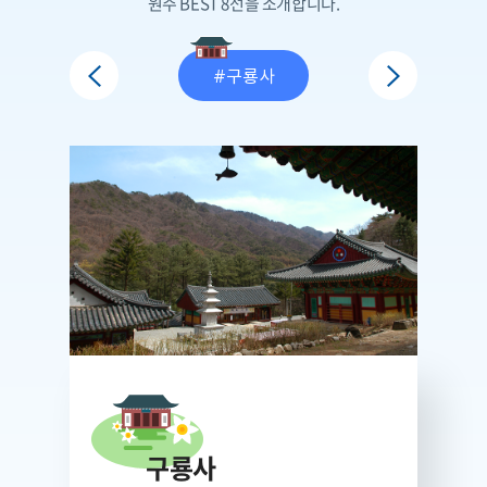
원주 BEST 8선을 소개합니다.
#미륵불상
#구룡사
#강원감영
구룡사