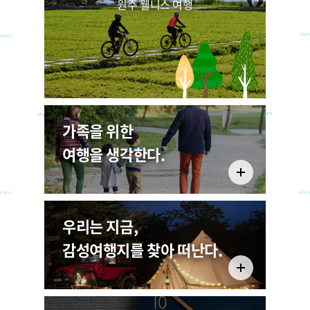
원주 웰니스 여행
7867
22
2026.06.
가족을 위한
원주 전통시장 투어패스
여행을 생각한다.
확대 운영 안내
1591
우리는 지금,
감성여행지를 찾아 떠난다.
22
2026.05.