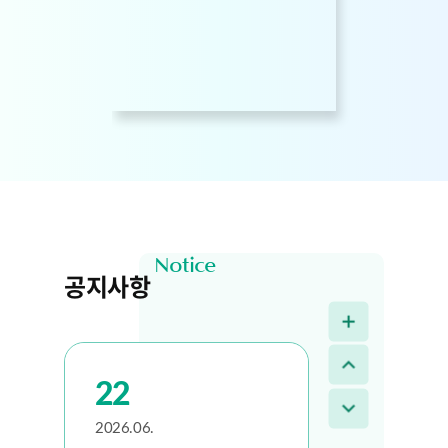
1724
24
2026.04.
2026년 간현관광지 야간
관광코스 나오라쇼 운영
공지사항
7867
22
2026.06.