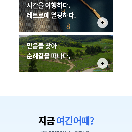
시간을 여행하다.
제24회 장미축제 안내
레트로에 열광하다.
5340
믿음을 찾아
순례길을 떠나다.
지금
여긴어때?