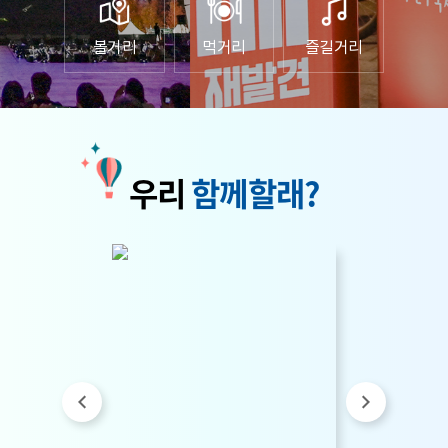
볼거리
먹거리
즐길거리
우리
함께할래?
15
2026.05.
2026년 원주 트레킹버스
운영