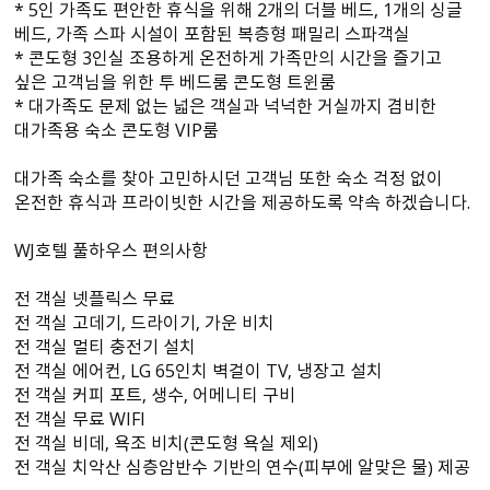
* 5인 가족도 편안한 휴식을 위해 2개의 더블 베드, 1개의 싱글
베드, 가족 스파 시설이 포함된 복층형 패밀리 스파객실
* 콘도형 3인실 조용하게 온전하게 가족만의 시간을 즐기고
싶은 고객님을 위한 투 베드룸 콘도형 트윈룸
* 대가족도 문제 없는 넓은 객실과 넉넉한 거실까지 겸비한
대가족용 숙소 콘도형 VIP룸
대가족 숙소를 찾아 고민하시던 고객님 또한 숙소 걱정 없이
온전한 휴식과 프라이빗한 시간을 제공하도록 약속 하겠습니다.
WJ호텔 풀하우스 편의사항
전 객실 넷플릭스 무료
전 객실 고데기, 드라이기, 가운 비치
전 객실 멀티 충전기 설치
전 객실 에어컨, LG 65인치 벽걸이 TV, 냉장고 설치
전 객실 커피 포트, 생수, 어메니티 구비
전 객실 무료 WIFI
전 객실 비데, 욕조 비치（콘도형 욕실 제외）
전 객실 치악산 심층암반수 기반의 연수（피부에 알맞은 물） 제공