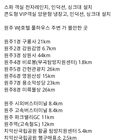
스파 객실 전자레인지, 인덕션, 싱크대 설치
콘도형 VIP객실 양문형 냉장고, 인덕션, 싱크대 설치
원주 WJ호텔 풀하우스 주변 가 볼만한 곳
원주1경 구룡사 21km
원주2경 강원감영 6.7km
원주3경 상원사 44km
원주4경 비로봉（부곡탐방지원센터） 1.8km
원주5경 간현관광지 26km
원주6경 영원산성 15km
원주7경 용소막성당 23km
원주8경 미륵불상 26km
원주 시외버스터미널 8.4km
원주 고속버스터미널 8.4km
원주 파크밸리GC 11km
원주역（고속철도） 12km
치악산국립공원 황골 탐방지원센터 5.4km
치악산국립공원 행구매표소 2.5km