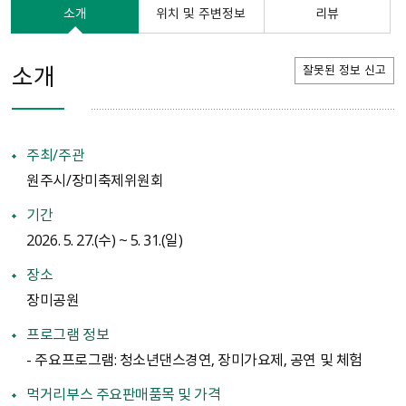
소개
위치 및 주변정보
리뷰
소개
잘못된 정보 신고
주최/주관
원주시/장미축제위원회
기간
2026. 5. 27.(수) ~ 5. 31.(일)
장소
장미공원
프로그램 정보
- 주요프로그램: 청소년댄스경연, 장미가요제, 공연 및 체험
먹거리부스 주요판매품목 및 가격