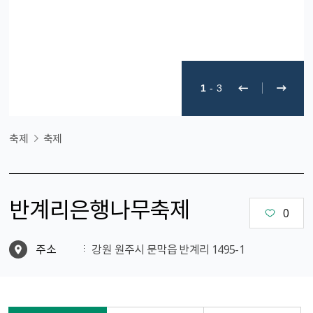
1
-
3
축제
축제
반계리은행나무축제
0
주소
강원 원주시 문막읍 반계리 1495-1