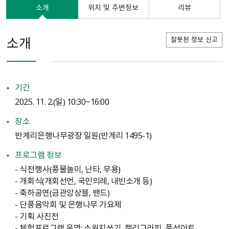
소개
위치 및 주변정보
리뷰
소개
잘못된 정보 신고
기간
2025. 11. 2.（일） 10:30~16:00
장소
반계리은행나무광장 일원（반계리 1495-1）
프로그램 정보
- 식전행사（풍물놀이, 난타, 무용）
- 개회식（개회선언, 국민의례, 내빈소개 등）
- 축하공연（금관앙상블, 밴드）
- 단풍음악회 및 은행나무 가요제
- 기획 사진전
- 체험프로그램 운영: 소원지쓰기, 캘리그라피, 풍선아트,