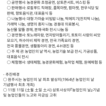
○ 공연행사: 농경문화 초청공연, 삼토콘서트, 버스킹 등
○ 판매행사: 로컬푸드 직매장, 품목마켓, 팜마켓, 한우식당 및
판매, 향토음식관, 대표음식 등
○ 나눔행사: 대형 가마솥 비빔밥 나눔, 떡메치기(잔치떡 나눔),
가래떡 나눔, 생명의 종자 나눔. 경동대 의료봉사,
농산물 알뜰 경매, 분재·국화 전시 나눔 등
○ 경연행사: 토노래자랑, 연자방아돌리기, 토토미 사랑의 씨앗
모으기, 허수아비 제작 경연, 전국 가족요리 경연,
전국 풍물경연, 생활동아리 경연, 4-H경진 등
○ 주 제 관: 농업인의 날 역사, 농업기술 보급 전시, 가공상품,
대표음식 전시
○ 체험행사: 생태체험, 농경문화체험, 농작업 체험, 원예체험 등
- 추진배경
○ 원주시는 농업인의 날 최초 발상지(1964년 농업인의 날
기념행사 최초 개최)
○ 11원 11일 (土월 土일 土시) 삼토사상의『농업인의 날』기념
및 농업인들의 노고와 자긍심 고취