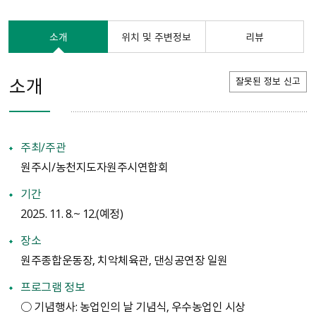
소개
위치 및 주변정보
리뷰
소개
잘못된 정보 신고
주최/주관
원주시/농천지도자원주시연합회
기간
2025. 11. 8.~ 12.(예정)
장소
원주종합운동장, 치악체육관, 댄싱공연장 일원
프로그램 정보
○ 기념행사: 농업인의 날 기념식, 우수농업인 시상