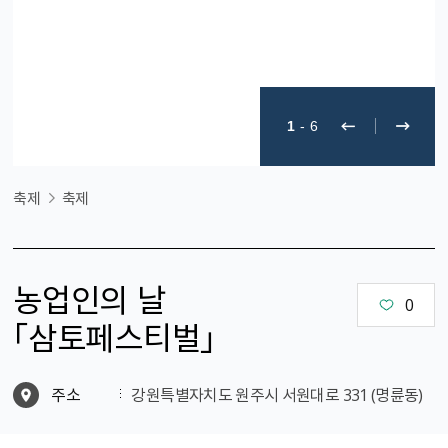
1
-
6
축제
축제
농업인의 날
0
「삼토페스티벌」
주소
강원특별자치도 원주시 서원대로 331 (명륜동)