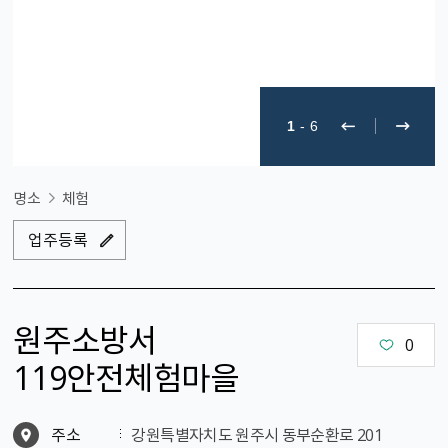
1
-
6
명소
체험
업주등록
원주소방서
0
119안전체험마을
주소
강원특별자치도 원주시 동부순환로 201