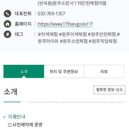
（반곡동）원주소방서 119안전체험마을
대표전화
033-769-1357
홈페이지
https://www.119sev.go.kr/
태그
#이색체험 #원주이색체험 #원주안전체험 #
원주아이와 #원주소방체험 #원주직업체험
소개
위치 및 주변정보
리뷰
소개
잘못된 정보 신고
이용안내
□ 사전예약제 운영