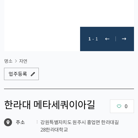
1
-
1
명소
자연
업주등록
한라대 메타세쿼이아길
0
주소
강원특별자치도 원주시 흥업면 한라대길
28한라대학교