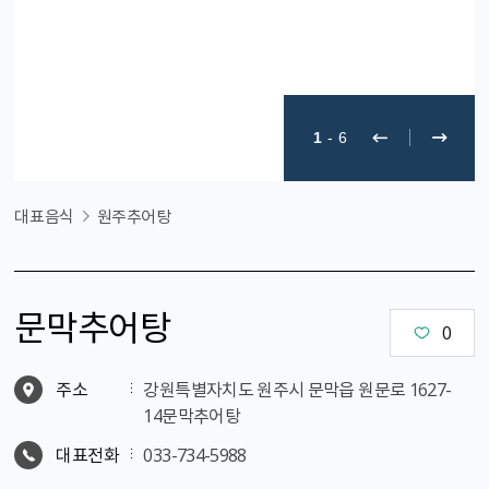
1
-
6
대표음식
원주추어탕
문막추어탕
0
주소
강원특별자치도 원주시 문막읍 원문로 1627-
14문막추어탕
대표전화
033-734-5988