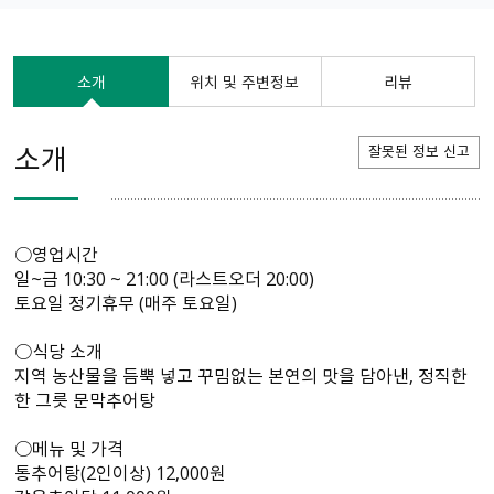
소개
위치 및 주변정보
리뷰
소개
잘못된 정보 신고
○영업시간
일~금 10:30 ~ 21:00 (라스트오더 20:00)
토요일 정기휴무 (매주 토요일)
○식당 소개
지역 농산물을 듬뿍 넣고 꾸밈없는 본연의 맛을 담아낸, 정직한
한 그릇 문막추어탕
○메뉴 및 가격
통추어탕(2인이상) 12,000원