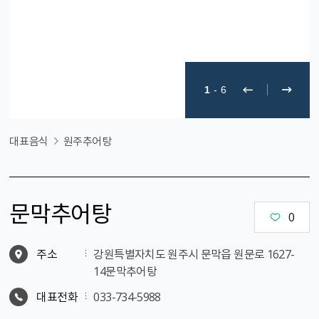
1
-
6
대표음식
원주추어탕
문막추어탕
0
주소
강원특별자치도 원주시 문막읍 원문로 1627-
14문막추어탕
대표전화
033-734-5988