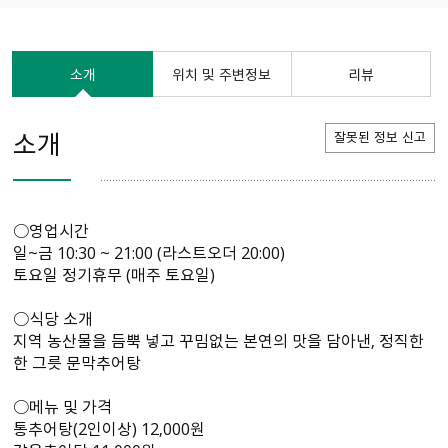
소개
위치 및 주변정보
리뷰
소개
잘못된 정보 신고
○영업시간
일~금 10:30 ~ 21:00 (라스트오더 20:00)
토요일 정기휴무 (매주 토요일)
○식당 소개
지역 농산물을 듬뿍 넣고 꾸밈없는 본연의 맛을 담아낸, 정직한
한 그릇 문막추어탕
○메뉴 및 가격
통추어탕(2인이상) 12,000원