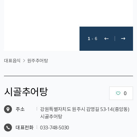
1
-
6
대표음식
원주추어탕
시골추어탕
0
주소
강원특별자치도 원주시 감영길 53-14 (중앙동)
시골추어탕
대표전화
033-748-5030