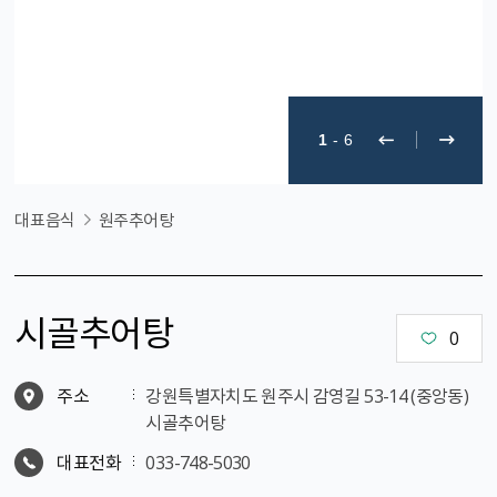
1
-
6
대표음식
원주추어탕
시골추어탕
0
주소
강원특별자치도 원주시 감영길 53-14 (중앙동)
시골추어탕
대표전화
033-748-5030