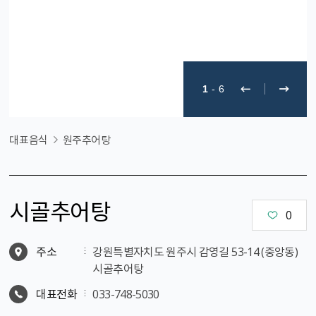
1
-
6
대표음식
원주추어탕
시골추어탕
0
주소
강원특별자치도 원주시 감영길 53-14 (중앙동)
시골추어탕
대표전화
033-748-5030