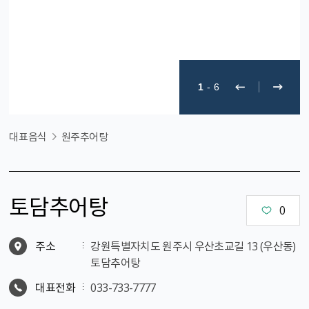
1
-
6
대표음식
원주추어탕
토담추어탕
0
주소
강원특별자치도 원주시 우산초교길 13 (우산동)
토담추어탕
대표전화
033-733-7777