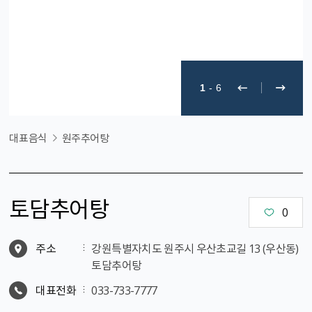
1
-
6
대표음식
원주추어탕
토담추어탕
0
주소
강원특별자치도 원주시 우산초교길 13 (우산동)
토담추어탕
대표전화
033-733-7777