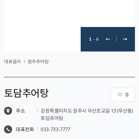
1
-
6
대표음식
원주추어탕
토담추어탕
0
주소
강원특별자치도 원주시 우산초교길 13 (우산동)
토담추어탕
대표전화
033-733-7777